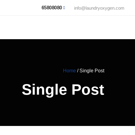
65808080
info@laundryoxygen.com
Home
/
Single Post
Single Post