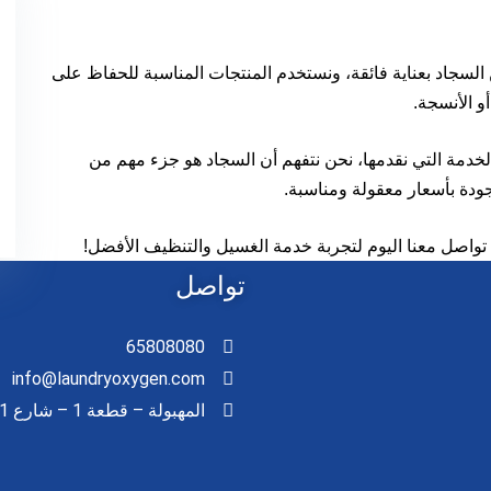
سجاد بعناية فائقة، ونستخدم المنتجات المناسبة للحفاظ على
و الأنسجة.
والخدمة التي نقدمها، نحن نتفهم أن السجاد هو جزء مهم من
دة بأسعار معقولة ومناسبة.
اصل معنا اليوم لتجربة خدمة الغسيل والتنظيف الأفضل!
تواصل
65808080
info@laundryoxygen.com
المهبولة – قطعة 1 – شارع 141 – قسيمة 355ا1 – عمارة – الدور الأرضي